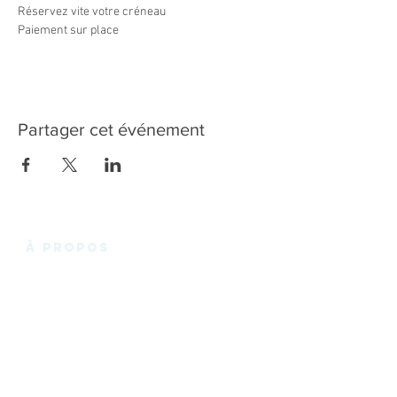
Réservez vite votre créneau
Paiement sur place
Partager cet événement
à propos
La Fabrik'3.0 vous propose un espace de
coworking chaleureux et convivial en plein
cœur des Essarts-en-Bocage, et de
Noirmoutier en l'Ile, avec des bureaux privatifs,
des bureaux en « Open Space », des espaces
de réunions. Le tout à louer pour quelques
heures, pour quelques jours ou quelques mois
! Rien de plus simple pour travailler en Vendée.
En plus d'un espace de travail, la Fabrik vous