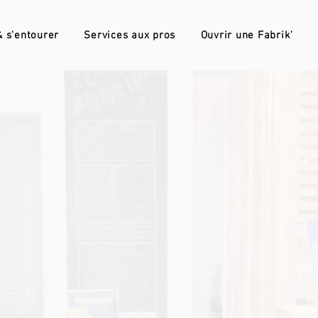
 s'entourer
Services aux pros
Ouvrir une Fabrik'
 3.0 aux Essarts
rking pas comme les autres