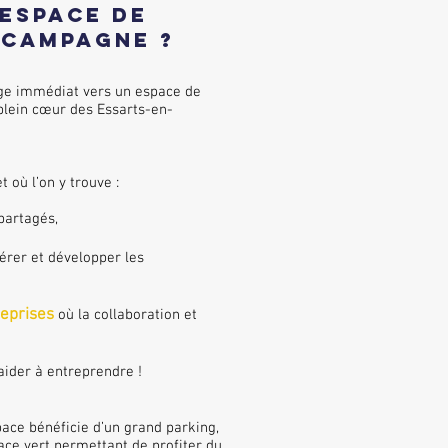
Espace de
 Campagne ?
age immédiat vers un espace de
plein cœur des Essarts-en-
et où l’on
y trouve :
partagés,
dérer et développer les
reprises
où la collaboration et
aider à entreprendre !
pace bénéficie d’un grand parking,
ace vert permettant de profiter du