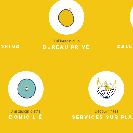
J'ai besoin d'un
orking
sall
bure
au privé
J'ai besoin d'être
Découvrir les
domicilié
services sur pl