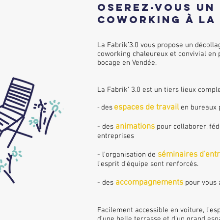
oserez-vous un 
Coworking à la
La Fabrik’3.0 vous propose un décoll
coworking chaleureux et convivial en 
bocage en Vendée.
​La Fabrik' 3.0 est un tiers lieux compl
espaces d
e travail
des
en bureaux 
-
animations
- des
pour
c
ollabore
r, fé
en
treprises
séminaires d'ent
- l'organisation de
l'esprit d'équipe sont renforcés.
accompag
nements
- des
pour v
ous
Facilement accessible en voiture, l’es
d’une belle terrasse et d’un grand esp