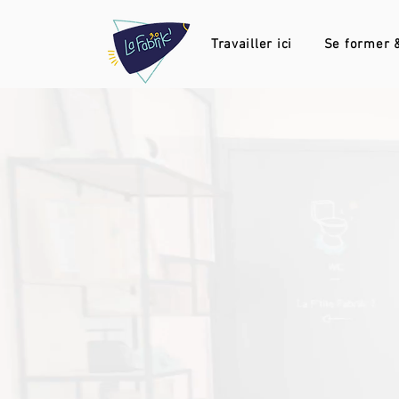
Travailler ici
Se former &
La Fabrik'
Un espace de Cowo