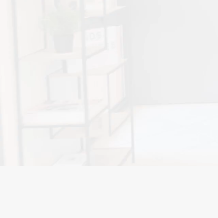
11 rue de la promenade
85140 Essarts-en-Boca