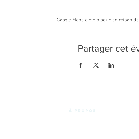
Google Maps a été bloqué en raison de
Partager cet 
à propos
La Fabrik'3.0 vous propose un espace de
coworking chaleureux et convivial en
plein cœur des Essarts-en-Bocage, et de
Noirmoutier en l'Ile, avec des bureaux
privatifs, des bureaux en « Open Space »,