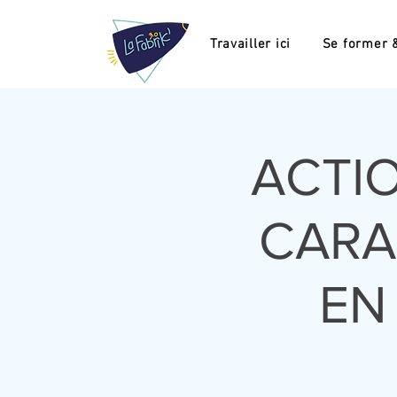
Travailler ici
Se former &
ACTI
CARA
EN