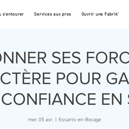
 s'entourer
Services aux pros
Ouvrir une Fabrik'
ONNER SES FORC
CTÈRE POUR G
 CONFIANCE EN 
mer. 05 avr.
  |  
Essarts-en-Bocage