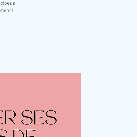
icipez à
ement !