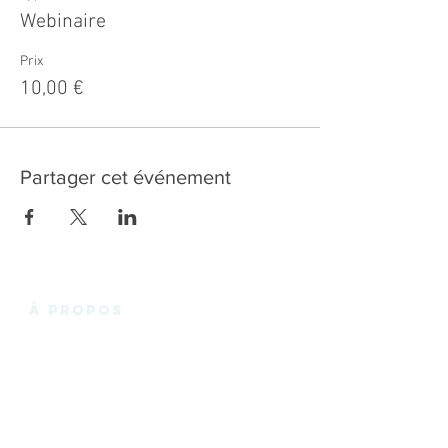
Webinaire
Prix
10,00 €
Partager cet événement
à propos
La Fabrik'3.0 vous propose un espace de
coworking chaleureux et convivial en plein
cœur des Essarts-en-Bocage, et de
Noirmoutier en l'Ile, avec des bureaux privatifs,
des bureaux en « Open Space », des espaces
de réunions. Le tout à louer pour quelques
heures, pour quelques jours ou quelques mois