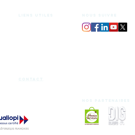
Liens utiles
nous suivre
Espace de coworking
Bureaux privés
Salle de réunion
Domiciliation
Espace medecine douce
Services
Mentions légales
Charte d'utilisation
Blog
Certificat Qualiopi
cont
act
Nos partenaires