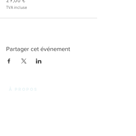
29,00 €
Renouvellement)
TVA incluse
Budget
Le traitement des non conformités
(délais)
Atelier Animé par Raphaële Oliveau
Partager cet événement
à propos
La Fabrik'3.0 vous propose un espace de
coworking chaleureux et convivial en plein
cœur des Essarts-en-Bocage, et de
Noirmoutier en l'Ile, avec des bureaux privatifs,
des bureaux en « Open Space », des espaces
de réunions. Le tout à louer pour quelques
heures, pour quelques jours ou quelques mois
! Rien de plus simple pour travailler en Vendée.