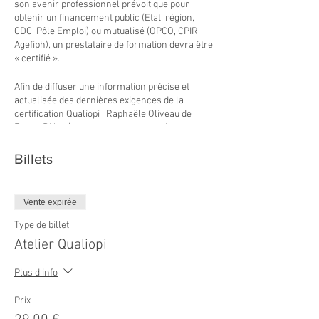
son avenir professionnel prévoit que pour
obtenir un financement public (Etat, région,
CDC, Pôle Emploi) ou mutualisé (OPCO, CPIR,
Agefiph), un prestataire de formation devra être
« certifié ».
Afin de diffuser une information précise et
actualisée des dernières exigences de la
certification Qualiopi , Raphaële Oliveau de
FormaRHeo (accompagnement sur la
certification et également auditrice pour le
compte de l'APAVE) vous propose une session
Billets
d’échanges interactifs sur la démarche de
certification Qualiopi.
Vente expirée
Contenu :
Type de billet
Rappel des 7 critères avec
Atelier Qualiopi
leurs indicateurs afférents
Le temps de préparation pour une
Plus d'info
certification Qualiopi en fonction du
nombre d’indicateurs
Prix
Le processus de certification dans sa
globalité (Initiale, Surveillance,