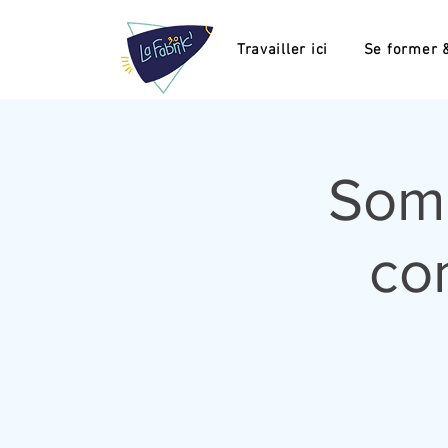
Travailler ici
Se former &
Somm
co