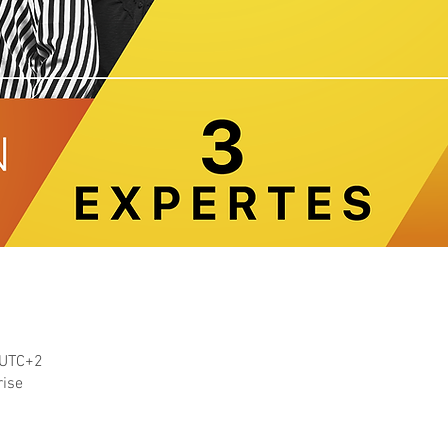
 UTC+2
rise