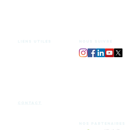
Liens utiles
nous suivre
Espace de coworking
Bureaux privés
Salle de réunion
Domiciliation
Espace medecine douce
Services
Mentions légales
Charte d'utilisation
Blog
Certificat Qualiopi
cont
act
Nos partenaires