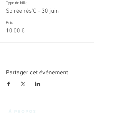
Type de billet
Soirée rés'O - 30 juin
Prix
10,00 €
Partager cet événement
à propos
La Fabrik'3.0 vous propose un espace de
coworking chaleureux et convivial en plein
cœur des Essarts-en-Bocage, et de