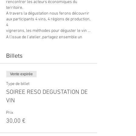
rencontrer les acteurs économiques du
territoire.
A travers la dégustation nous ferons découvrir
aux participants 4 vins, 4 régions de production,
4
vignerons, les méthodes pour déguster le vin …
A l'issue de l'atelier, partagez ensemble un
cocktail dînatoire !
**** PENSEZ A VOS CARTES DE VISITES ****
Billets
Vente expirée
Type de billet
SOIREE RESO DEGUSTATION DE
VIN
Prix
30,00 €