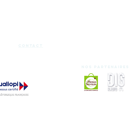
Salle de réunion
Domiciliation
Espace medecine douce
Services
Mentions légales
Charte d'utilisation
Blog
Certificat Qualiopi
cont
act
Nos partenaires