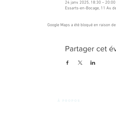
24 janv. 2025, 18:30 – 20:00
Essarts-en-Bocage, 11 Av. d
Google Maps a été bloqué en raison de
Partager cet 
à propos
La Fabrik'3.0 vous propose un espace de
coworking chaleureux et convivial en