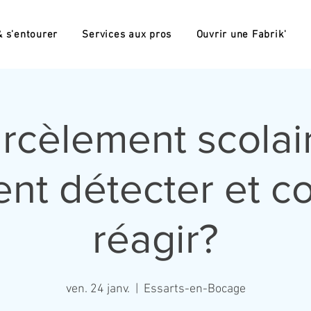
 s'entourer
Services aux pros
Ouvrir une Fabrik'
rcèlement scolair
t détecter et 
réagir?
ven. 24 janv.
  |  
Essarts-en-Bocage