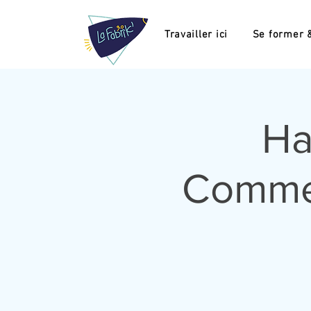
Travailler ici
Se former &
Ha
Commen