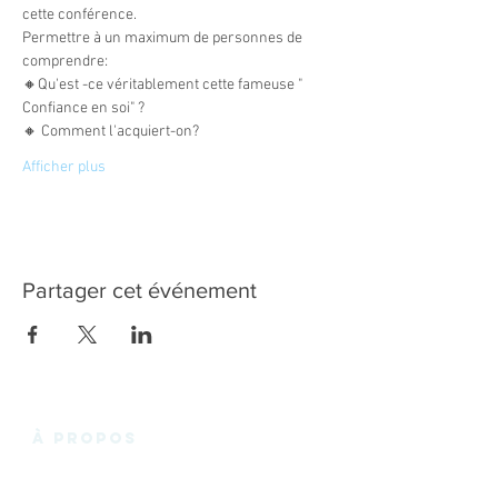
cette conférence. 
Permettre à un maximum de personnes de 
comprendre: 
🔸️Qu'est -ce véritablement cette fameuse " 
Confiance en soi" ? 
🔸️ Comment l'acquiert-on? 
Afficher plus
Partager cet événement
à propos
La Fabrik'3.0 vous propose un espace de
coworking chaleureux et convivial en plein