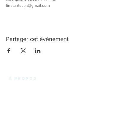
linstantsoph@gmail.com
Partager cet événement
à propos
La Fabrik'3.0 vous propose un espace de
coworking chaleureux et convivial en plein
cœur des Essarts-en-Bocage, et de
Noirmoutier en l'Ile, avec des bureaux privatifs,
des bureaux en « Open Space », des espaces
de réunions. Le tout à louer pour quelques
heures, pour quelques jours ou quelques mois
! Rien de plus simple pour travailler en Vendée.
En plus d'un espace de travail, la Fabrik vous
accompagne en interne ou avec ses