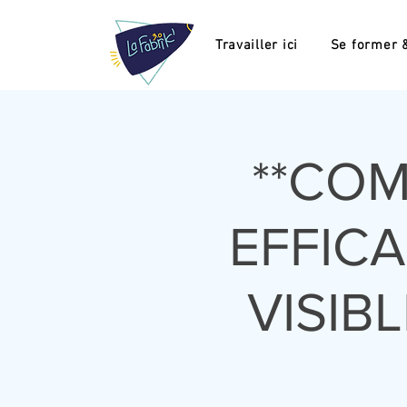
Travailler ici
Se former &
**CO
EFFIC
VISIB