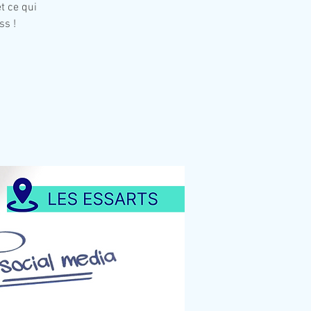
t ce qui
ss !