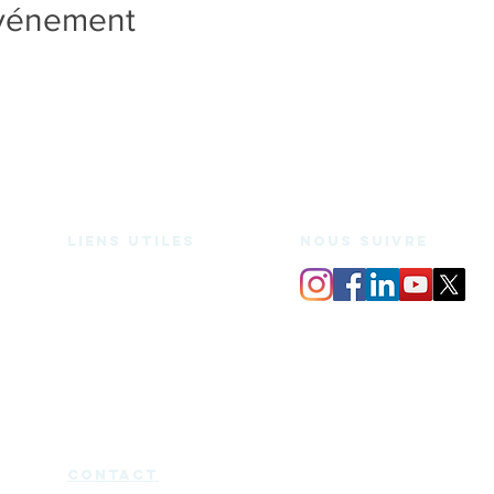
événement
Liens utiles
nous suivre
Espace de coworking
Bureaux privés
Salle de réunion
Domiciliation
Espace medecine douce
Services
Mentions légales
Charte d'utilisation
Blog
Certificat Qualiopi
cont
act