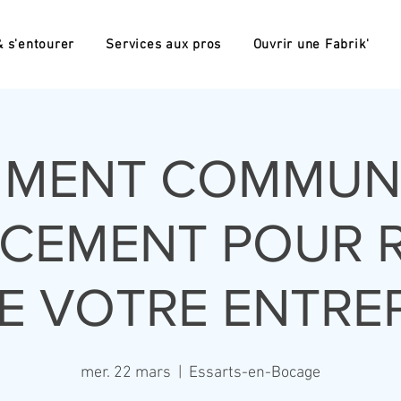
 s'entourer
Services aux pros
Ouvrir une Fabrik'
MMENT COMMUN
ACEMENT POUR 
LE VOTRE ENTREP
mer. 22 mars
  |  
Essarts-en-Bocage