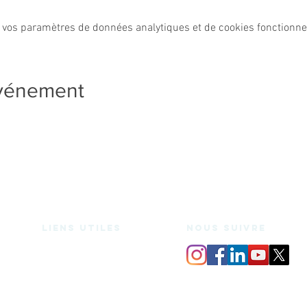
 vos paramètres de données analytiques et de cookies fonctionne
événement
Liens utiles
nous suivre
Espace de coworking
Bureaux privés
Salle de réunion
Domiciliation
Espace medecine douce
Services