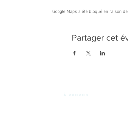
Google Maps a été bloqué en raison de
Partager cet 
à propos
La Fabrik'3.0 vous propose un espace de
coworking chaleureux et convivial en
plein cœur des Essarts-en-Bocage, et de
Noirmoutier en l'Ile, avec des bureaux
privatifs, des bureaux en « Open Space »,
des espaces de réunions. Le tout à louer