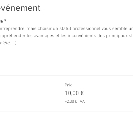
'événement
e ?
'entreprendre, mais choisir un statut professionnel vous semble u
'appréhender les avantages et les inconvénients des principaux s
iété, ...
).
Prix
10,00 €
+2,00 € TVA