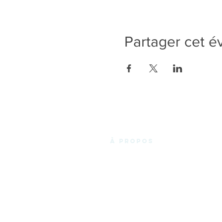
Partager cet 
à propos
La Fabrik'3.0 vous propose un espace de
coworking chaleureux et convivial en
plein cœur des Essarts-en-Bocage, et de
Noirmoutier en l'Ile, avec des bureaux
privatifs, des bureaux en « Open Space »,
des espaces de réunions. Le tout à louer
pour quelques heures, pour quelques
jours ou quelques mois ! Rien de plus
simple pour travailler en Vendée.
En plus d'un espace de travail, la Fabrik