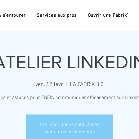
 s'entourer
Services aux pros
Ouvrir une Fabrik'
ATELIER LINKEDI
ven. 12 févr.
  |  
LA FABRIK 3.0
ucs et astuces pour ENFIN communiquer efficacement sur LinkedI
Les inscriptions sont closes
Voir autres événements