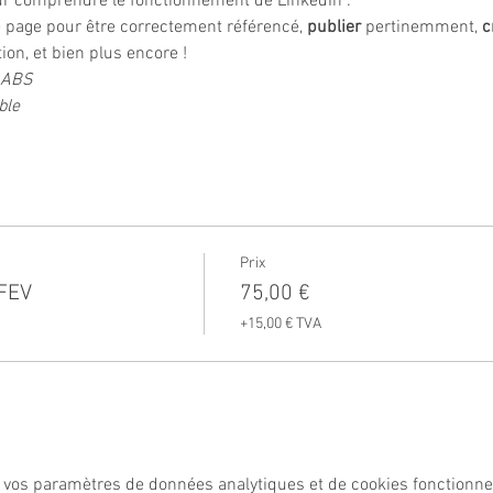
our comprendre le fonctionnement de LinkedIn :
e page pour être correctement référencé, 
publier
 pertinemment, 
c
on, et bien plus encore !
- ABS
ble
Prix
FEV
75,00 €
+15,00 € TVA
 vos paramètres de données analytiques et de cookies fonctionne