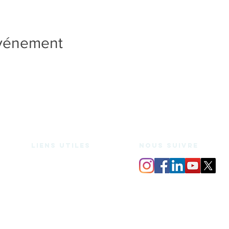
événement
Liens utiles
nous suivre
Espace de coworking
Bureaux privés
Salle de réunion
Domiciliation
Espace medecine douce
Services
Mentions légales
Charte d'utilisation
Blog