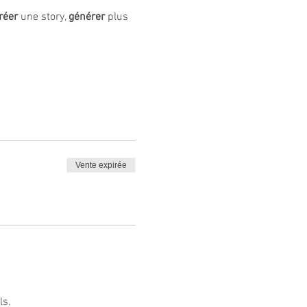
réer
 une story, 
générer 
plus 
Vente expirée
ls.