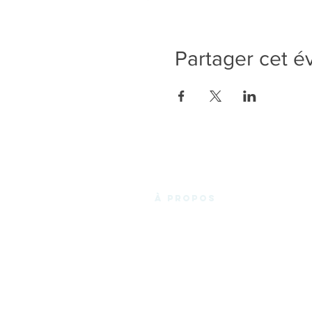
Partager cet 
à propos
La Fabrik'3.0 vous propose un espace de
coworking chaleureux et convivial en
plein cœur des Essarts-en-Bocage, et de
Noirmoutier en l'Ile, avec des bureaux
privatifs, des bureaux en « Open Space »,
des espaces de réunions. Le tout à louer
pour quelques heures, pour quelques
jours ou quelques mois ! Rien de plus
simple pour travailler en Vendée.
En plus d'un espace de travail, la Fabrik