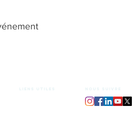
événement
Liens utiles
nous suivre
Espace de coworking
Bureaux privés
Salle de réunion
Domiciliation
Espace medecine douce
Services
Mentions légales
Charte d'utilisation
Blog