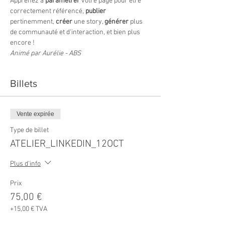
Apprenez à 
paramétrer 
votre page pour être 
correctement référencé, 
publier
pertinemment, 
créer
 une story, 
générer
 plus 
de communauté et d'interaction, et bien plus 
encore !
Animé par Aurélie - ABS
Billets
Vente expirée
Type de billet
ATELIER_LINKEDIN_12OCT
Plus d'info
Prix
75,00 €
+15,00 € TVA