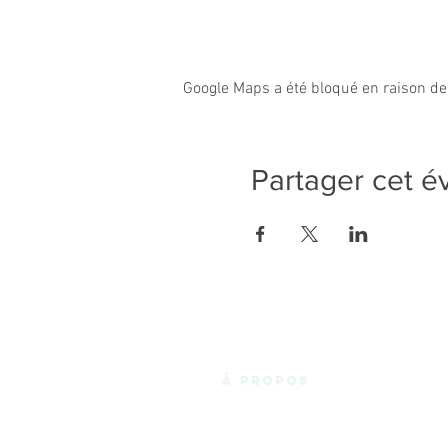
Google Maps a été bloqué en raison de
Partager cet 
à propos
La Fabrik'3.0 vous propose un espace de
coworking chaleureux et convivial en
plein cœur des Essarts-en-Bocage, et de