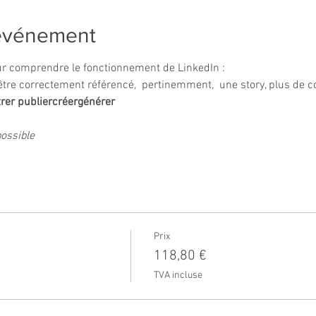
'événement
our comprendre le fonctionnement de LinkedIn :
être correctement référencé, 
 pertinemment, 
 une story, 
plus de c
rer 
publier
créer
générer 
ossible
Prix
118,80 €
TVA incluse