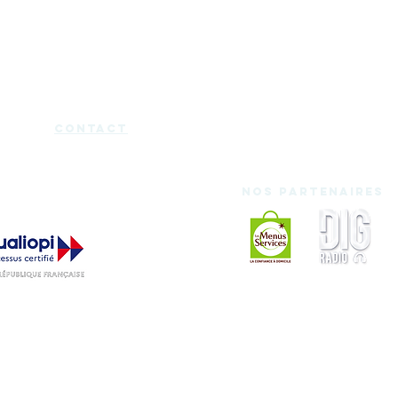
Domiciliation
Espace medecine douce
Services
Mentions légales
Charte d'utilisation
Blog
Certificat Qualiopi
cont
act
Nos partenaires