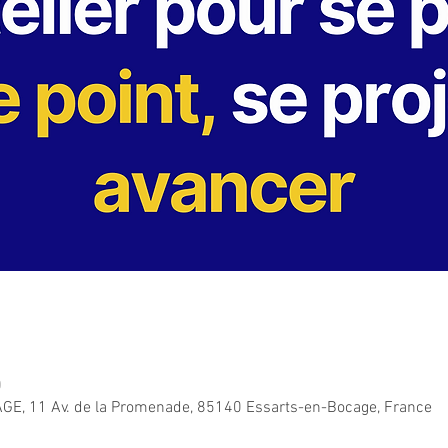
0
GE, 11 Av. de la Promenade, 85140 Essarts-en-Bocage, France