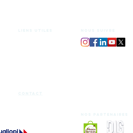
Liens utiles
nous suivre
Espace de coworking
Bureaux privés
Salle de réunion
Domiciliation
Espace medecine douce
Services
Mentions légales
Charte d'utilisation
Blog
Certificat Qualiopi
cont
act
Nos partenaires