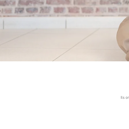
Ils o