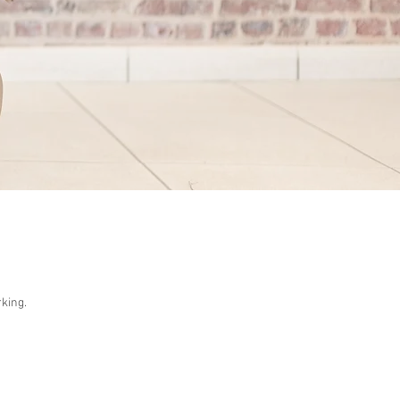
rking.