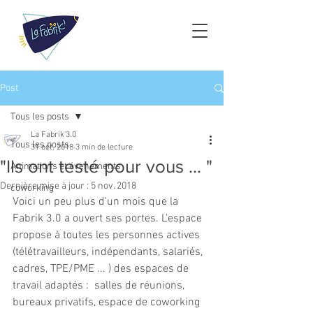
Post
Tous les posts
La Fabrik'3.0
Tous les posts
31 oct. 2018
3 min de lecture
"Ils ont testé pour vous ... "
Animations et évenements
Dernière mise à jour :
5 nov. 2018
coworking
Voici un peu plus d'un mois que la 
Fabrik 3.0 a ouvert ses portes. L'espace 
propose à toutes les personnes actives 
(télétravailleurs, indépendants, salariés, 
cadres, TPE/PME ... ) des espaces de 
travail adaptés :  salles de réunions, 
bureaux privatifs, espace de coworking 