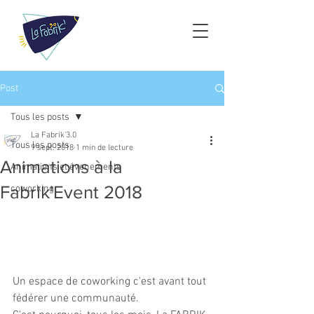
Post
Tous les posts
La Fabrik'3.0
Tous les posts
9 sept. 2018
1 min de lecture
Animations à la
Animations et évenements
Fabrik'Event 2018
coworking
Un espace de coworking c'est avant tout 
fédérer une communauté.